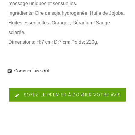
massage uniques et sensuelles.
Ingrédients: Cire de soja hydrogénée, Huile de Jojoba,
Huiles essentielles: Orange, , Géranium, Sauge
sclarée.
Dimensions: H:7 cm; D:7 cm; Poids: 220g.
Commentaires (0)
chat
SOYEZ LE PREMIER À DONNER VOTRE AVIS
edit