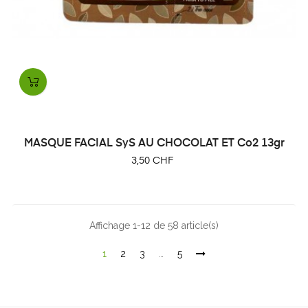
MASQUE FACIAL SyS AU CHOCOLAT ET Co2 13gr
Prix
3,50 CHF
Affichage 1-12 de 58 article(s)
1
2
3
…
5