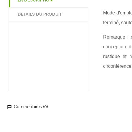
LA DESCRIPTION
Mode d'emploi
DÉTAILS DU PRODUIT
terminé, saut
Remarque : c
conception, d
rustique et 
circonférence
Commentaires (0)
chat