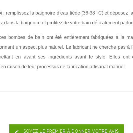
 : remplissez la baignoire d'eau tiède (36-38 °C) et déposez l
ez dans la baignoire et profitez de votre bain délicatement parf
es bombes de bain ont été entièrement fabriquées à la mai
onnant un aspect plus naturel. Le fabricant ne cherche pas à f
mettant en avant ses ingrédients avant le style. Elles on
 en raison de leur processus de fabrication artisanal manuel.
SOYEZ LE PREMIER À DONNER VOTRE AVIS
edit