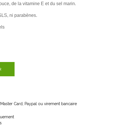
uce, de la vitamine E et du sel marin.
 SLS, ni parabènes.
els
R
 Master Card, Paypal ou virement bancaire
iquement
s